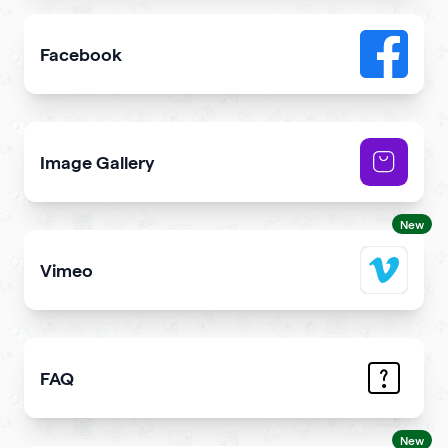
Facebook
Add link or Facebook like button to your qr code
Image Gallery
Showcase NFTs you own on your qr code
New
Vimeo
Add Vimeo videos to your qr code
FAQ
Demonstrate the answers to the most common question
New