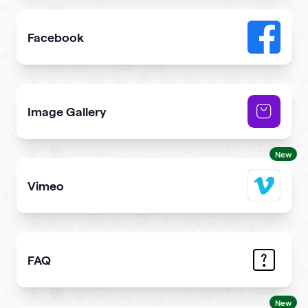
Facebook
Add link or Facebook like button to your qr code
Image Gallery
Showcase NFTs you own on your qr code
New
Vimeo
Add Vimeo videos to your qr code
FAQ
Demonstrate the answers to the most common question
New