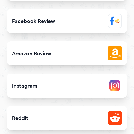
Elevate trustworthiness showing real clients reviews
Facebook Review
Display reviews from your Facebook page on your site
Amazon Review
Share reviews about your products or store from Amazon
Instagram
Attract more Instagram followers
Reddit
Showcase your Reddit profile