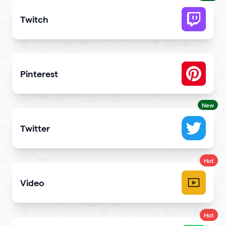
Twitch
Get more stream viewers and engagement
Pinterest
Showcase Pins, boards and more
New
Twitter
Showcase your tweets and Twitter feed
Hot
Video
Upload videos and play them right
Hot