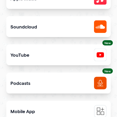
Share songs in itunes library
Soundcloud
Get your music heard on SoundCloud
New
YouTube
Share YouTube videos on your qr code
New
Podcasts
Get more podcast listeners and subscribers
Mobile App