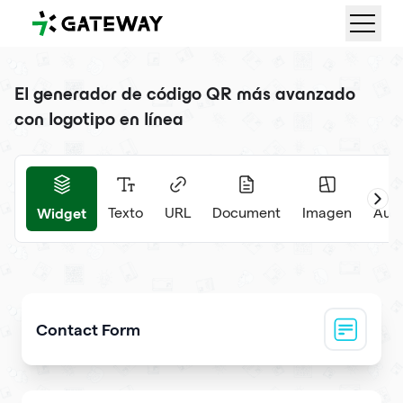
QRGateway
El generador de código QR más avanzado
con logotipo en línea
Widget
Texto
URL
Document
Imagen
Audi
Contact Form
Collect visitor contact info and messages