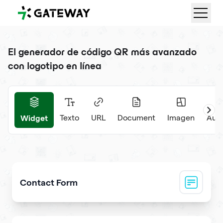
QRGateway
El generador de código QR más avanzado
con logotipo en línea
Widget
Texto
URL
Document
Imagen
Audi
Contact Form
Collect visitor contact info and messages