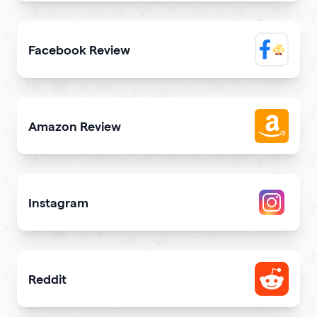
Elevate trustworthiness showing real clients reviews
Facebook Review
Display reviews from your Facebook page on your site
Amazon Review
Share reviews about your products or store from Amazon
Instagram
Attract more Instagram followers
Reddit
Showcase your Reddit profile