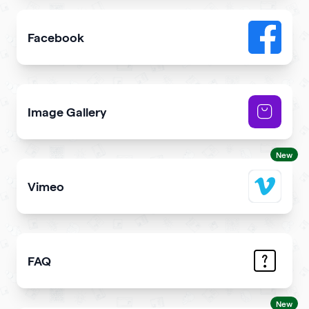
Facebook
Add link or Facebook like button to your qr code
Image Gallery
Showcase NFTs you own on your qr code
New
Vimeo
Add Vimeo videos to your qr code
FAQ
Demonstrate the answers to the most common question
New