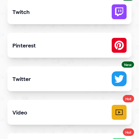
Twitch
Get more stream viewers and engagement
Pinterest
Showcase Pins, boards and more
New
Twitter
Showcase your tweets and Twitter feed
Hot
Video
Upload videos and play them right
Hot