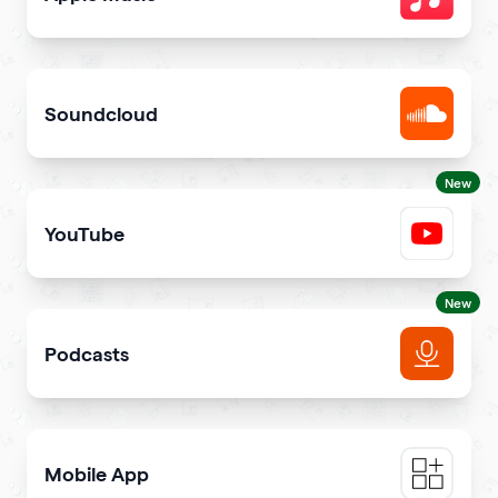
Share songs in itunes library
Soundcloud
Get your music heard on SoundCloud
New
YouTube
Share YouTube videos on your qr code
New
Podcasts
Get more podcast listeners and subscribers
Mobile App